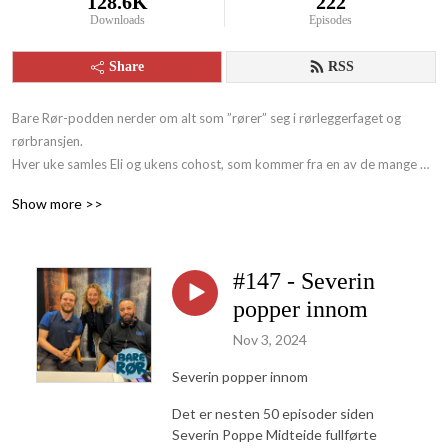
128.6K
222
Downloads
Episodes
Share
RSS
Bare Rør-podden nerder om alt som ”rører” seg i rørleggerfaget og 
rørbransjen.    

Hver uke samles Eli og ukens cohost, som kommer fra en av de mange 
engasjerte medlemsbedriftene i Rørentreprenørene Norge. Sammen 
Show more >>
inviterer de spennende gjester.   

Nyttig informasjon og gode (rørende?) historier står i sentrum i denne 
lettbeinte podcasten fra RørNorge!  

#147 - Severin
Har du spørsmål eller ønske om tema så kan du sende en melding på 
popper innom
Facebook eller Instagram – der heter vi “Bare Rør”.
Nov 3, 2024
Severin popper innom
Det er nesten 50 episoder siden
Severin Poppe Midteide fullførte