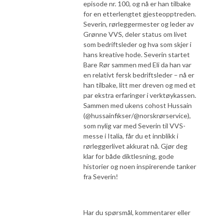
episode nr. 100, og nå er han tilbake
for en etterlengtet gjesteopptreden.
Severin, rørleggermester og leder av
Grønne VVS, deler status om livet
som bedriftsleder og hva som skjer i
hans kreative hode. Severin startet
Bare Rør sammen med Eli da han var
en relativt fersk bedriftsleder – nå er
han tilbake, litt mer dreven og med et
par ekstra erfaringer i verktøykassen.
Sammen med ukens cohost Hussain
(@hussainfikser/@norskrørservice),
som nylig var med Severin til VVS-
messe i Italia, får du et innblikk i
rørleggerlivet akkurat nå. Gjør deg
klar for både diktlesning, gode
historier og noen inspirerende tanker
fra Severin!
Har du spørsmål, kommentarer
eller